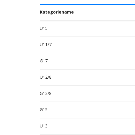
Kategoriename
U15
U11/7
G17
U12/8
G13/8
G15
U13