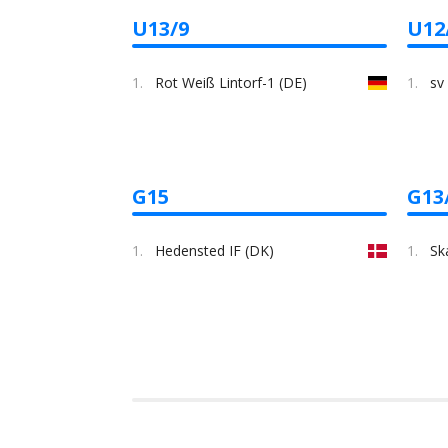
U13/9
U12
1.
Rot Weiß Lintorf-1 (DE)
1.
sv
G15
G13
1.
Hedensted IF (DK)
1.
Sk