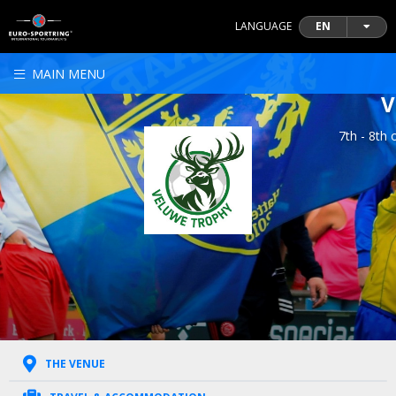
LANGUAGE
EN
MAIN MENU
V
7th - 8th
THE VENUE